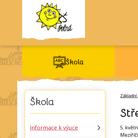
Škola
Základní
Škola
Stř
Informace k výuce
5. květ
Meziříč