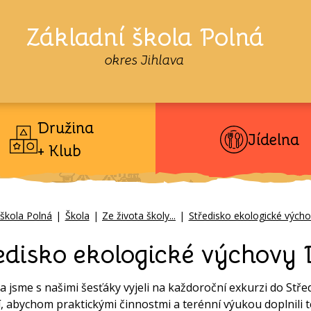
Základní škola Polná
okres Jihlava
Družina
Jídelna
+ Klub
 škola Polná
|
Škola
|
Ze života školy...
|
Středisko ekologické výcho
edisko ekologické výchovy 
na jsme s našimi šesťáky vyjeli na každoroční exkurzi do Stř
í, abychom praktickými činnostmi a terénní výukou doplnili 