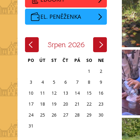
EL. PENĚŽENKA
‹
›
Srpen 2026
PO
ÚT
ST
ČT
PÁ
SO
NE
1
2
3
4
5
6
7
8
9
10
11
12
13
14
15
16
17
18
19
20
21
22
23
24
25
26
27
28
29
30
31