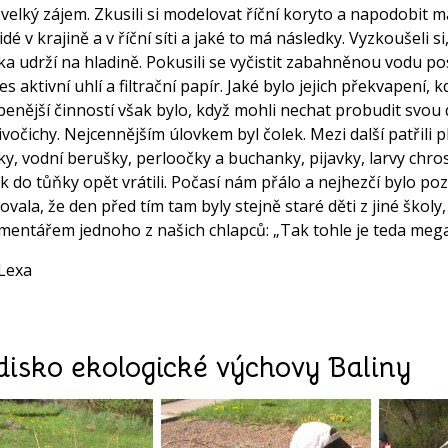
 velký zájem. Zkusili si modelovat říční koryto a napodobit ma
lidé v krajině a v říční síti a jaké to má následky. Vyzkoušeli 
ka udrží na hladině. Pokusili se vyčistit zabahněnou vodu po
es aktivní uhlí a filtrační papír. Jaké bylo jejich překvapení,
benější činností však bylo, když mohli nechat probudit svou d
ivočichy. Nejcennějším úlovkem byl čolek. Mezi další patřili 
ky, vodní berušky, perloočky a buchanky, pijavky, larvy chrost
k do tůňky opět vrátili. Počasí nám přálo a nejhezčí bylo poz
ala, že den před tím tam byly stejně staré děti z jiné školy, 
mentářem jednoho z našich chlapců: „Tak tohle je teda mega
Lexa
disko ekologické výchovy Baliny