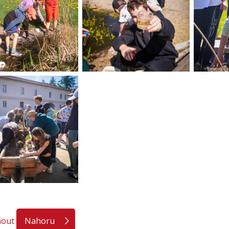
nout
Nahoru