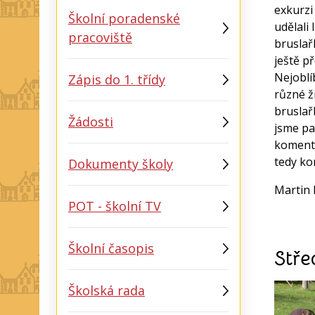
exkurzi
Školní poradenské
udělali 
pracoviště
bruslař
ještě př
Nejoblí
Zápis do 1. třídy
různé ž
bruslař
Žádosti
jsme pa
komentov
tedy ko
Dokumenty školy
Martin 
POT - školní TV
Školní časopis
Stře
Školská rada