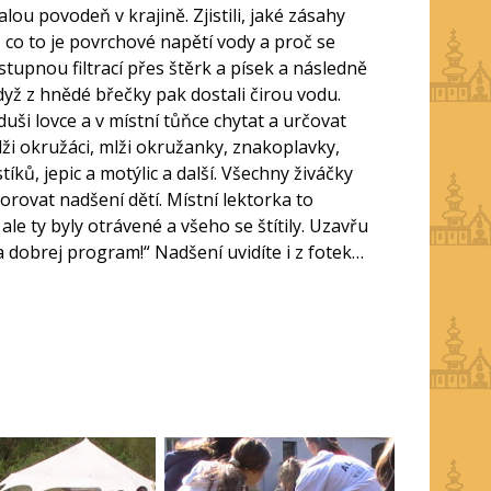
lou povodeň v krajině. Zjistili, jaké zásahy
si, co to je povrchové napětí vody a proč se
stupnou filtrací přes štěrk a písek a následně
 když z hnědé břečky pak dostali čirou vodu.
uši lovce a v místní tůňce chytat a určovat
plži okružáci, mlži okružanky, znakoplavky,
íků, jepic a motýlic a další. Všechny živáčky
orovat nadšení dětí. Místní lektorka to
ale ty byly otrávené a všeho se štítily. Uzavřu
 dobrej program!“ Nadšení uvidíte i z fotek…