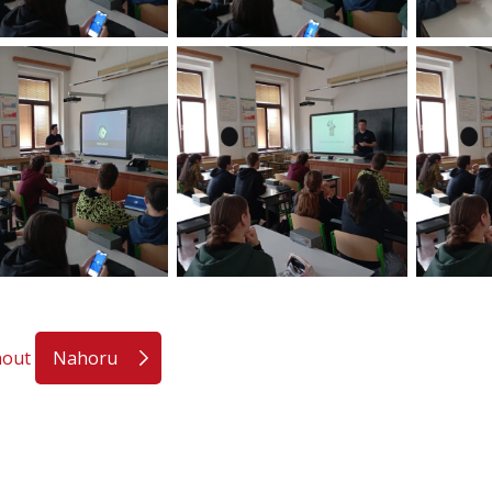
nout
Nahoru