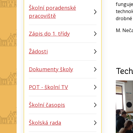
funguje
Školní poradenské
technol
pracoviště
drobné 
M. Neč
Zápis do 1. třídy
Žádosti
Dokumenty školy
Tech
POT - školní TV
Školní časopis
Školská rada