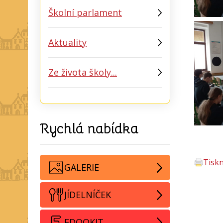
Školní parlament
Aktuality
Ze života školy...
Rychlá nabídka
Tisk
GALERIE
JÍDELNÍČEK
EDOOKIT