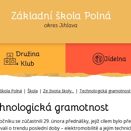
Základní škola Polná
okres Jihlava
Družina
Jídelna
+ Klub
 škola Polná
|
Škola
|
Ze života školy...
|
Technologická gramotnost
hnologická gramotnost
 ročníku se zúčastnili 29. února přednášky, jejíž cílem bylo p
vali o trendu poslední doby – elektromobilitě a jejím technic