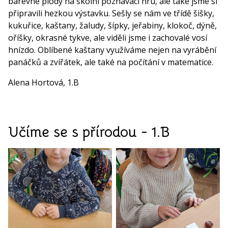
barevné plody na školní poznávací hru, ale také jsme si
připravili hezkou výstavku. Sešly se nám ve třídě šišky,
kukuřice, kaštany, žaludy, šípky, jeřabiny, klokoč, dýně,
oříšky, okrasné tykve, ale viděli jsme i zachovalé vosí
hnízdo. Oblíbené kaštany využíváme nejen na vyrábění
panáčků a zvířátek, ale také na počítání v matematice.
Alena Hortová, 1.B
Učíme se s přírodou - 1.B