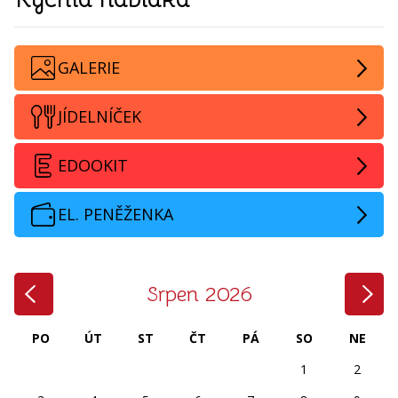
GALERIE
JÍDELNÍČEK
EDOOKIT
EL. PENĚŽENKA
‹
›
Srpen 2026
PO
ÚT
ST
ČT
PÁ
SO
NE
1
2