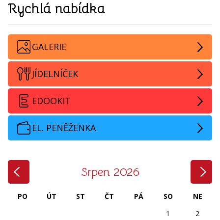
Rychlá nabídka
GALERIE
JÍDELNÍČEK
EDOOKIT
EL. PENĚŽENKA
‹
›
Srpen 2026
PO
ÚT
ST
ČT
PÁ
SO
NE
1
2