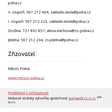
polna.cz
II. stupeň: 567 212 404, zakladni.skola@polna.cz
I. stupeň: 567 212 223, zakladni.skola@polna.cz
Družina: 727 892 857, alena.vlachova@zs-polna.cz
Jídelna: 567 212 244, zs.jidelna@polna.cz
Zřizovatel
Město Polná
www.mesto-polna.cz
Prohlášení o přístupnosti
Webové stránky vytvořila společnost
just4web.cz s.r.o.
(J4W-
RS v7.0)