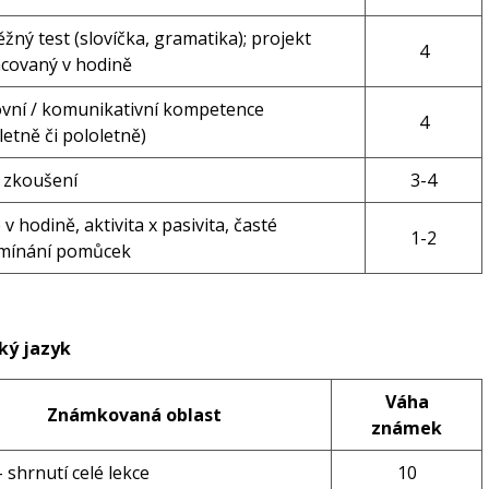
žný test (slovíčka, gramatika); projekt
4
covaný v hodině
vní / komunikativní kompetence
4
tletně či pololetně)
 zkoušení
3-4
 v hodině, aktivita x pasivita, časté
1-2
mínání pomůcek
ý jazyk
Váha
Známkovaná oblast
známek
- shrnutí celé lekce
10