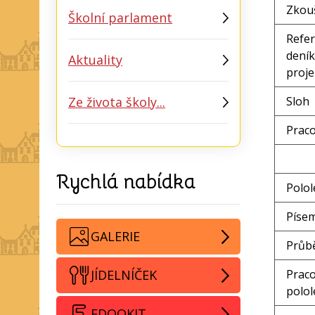
Zkouš
Školní parlament
Refer
deník
Aktuality
proje
Ze života školy...
Sloh
Prac
Rychlá nabídka
Polol
Písem
GALERIE
Průb
JÍDELNÍČEK
Prac
polol
EDOOKIT