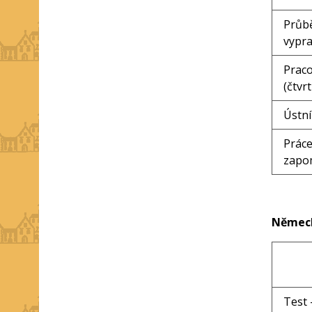
Průbě
vypra
Praco
(čtvr
Ústní
Práce
zapo
Německ
Test 