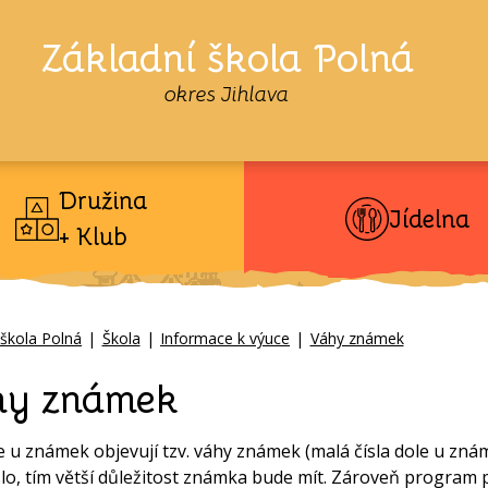
Základní škola Polná
okres Jihlava
Družina
Jídelna
+ Klub
 škola Polná
|
Škola
|
Informace k výuce
|
Váhy známek
hy známek
e u známek objevují tzv. váhy známek (malá čísla dole u znám
íslo, tím větší důležitost známka bude mít. Zároveň program