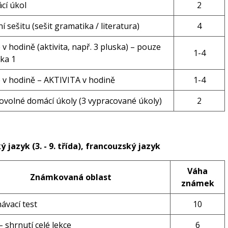
cí úkol
2
í sešitu (sešit gramatika / literatura)
4
 v hodině (aktivita, např. 3 pluska) – pouze
1-4
ka 1
 v hodině – AKTIVITA v hodině
1-4
volné domácí úkoly (3 vypracované úkoly)
2
ý jazyk (3. - 9. třída), francouzský jazyk
Váha
Známkovaná oblast
známek
ávací test
10
– shrnutí celé lekce
6