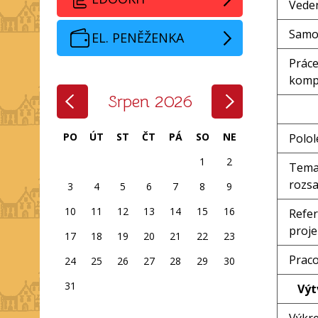
Veden
Samo
EL. PENĚŽENKA
Práce
komp
‹
›
Srpen 2026
PO
ÚT
ST
ČT
PÁ
SO
NE
Polol
1
2
Tema
rozs
3
4
5
6
7
8
9
10
11
12
13
14
15
16
Refer
proje
17
18
19
20
21
22
23
Prac
24
25
26
27
28
29
30
31
Výt