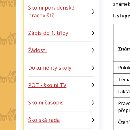
známek
Školní poradenské
pracoviště
I. stup
Zápis do 1. třídy
Znám
Žádosti
Dokumenty školy
Polol
Téma
POT - školní TV
Diktá
Školní časopis
Pravo
přepi
Školská rada
Čtení