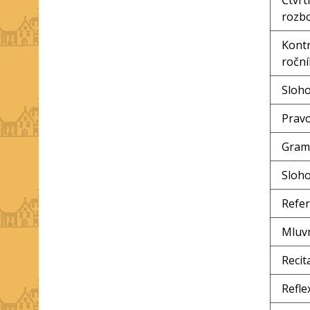
Čtvrt
rozbo
Kontr
roční
Sloho
Pravo
Grama
Sloho
Refe
Mluvn
Recit
Refle