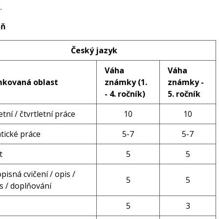
.
eň
Český jazyk
Váha
Váha
kovaná oblast
známky (1.
známky -
- 4. ročník)
5. ročník
etní / čtvrtletní práce
10
10
tické práce
5-7
5-7
t
5
5
pisná cvičení / opis /
5
5
s / doplňování
5
3