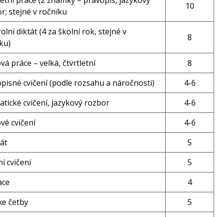
letní práce (2 známky – pravopis, jazykový
10
r; stejné v ročníku
olní diktát (4 za školní rok, stejné v
8
ku)
vá práce – velká, čtvrtletní
8
pisné cvičení (podle rozsahu a náročnosti)
4-6
tické cvičení, jazykový rozbor
4-6
vé cvičení
4-6
rát
5
í cvičení
5
ace
4
xe četby
5