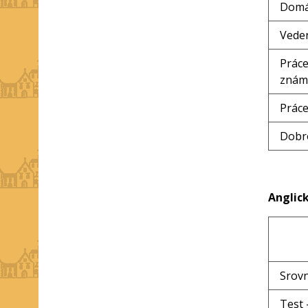
Domá
Veden
Práce
znám
Práce
Dobro
Anglick
Srovn
Test 