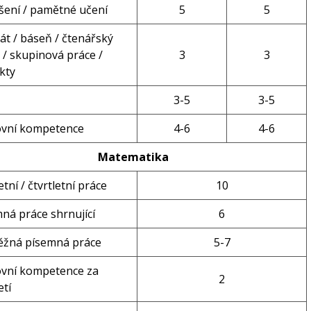
ení / pamětné učení
5
5
át / báseň / čtenářský
 / skupinová práce /
3
3
kty
3-5
3-5
ovní kompetence
4-6
4-6
Matematika
etní / čtvrtletní práce
10
ná práce shrnující
6
ěžná písemná práce
5-7
ovní kompetence za
2
etí