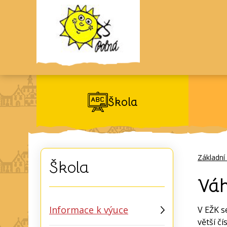
Škola
Základní
Škola
Vá
Informace k výuce
V EŽK s
větší č