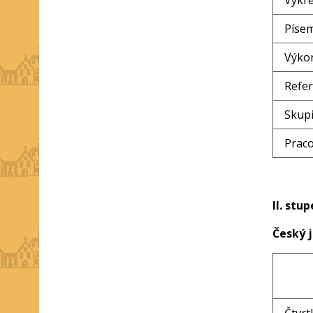
Výkre
Píse
Výko
Refer
Skupi
Prac
II. stu
Český 