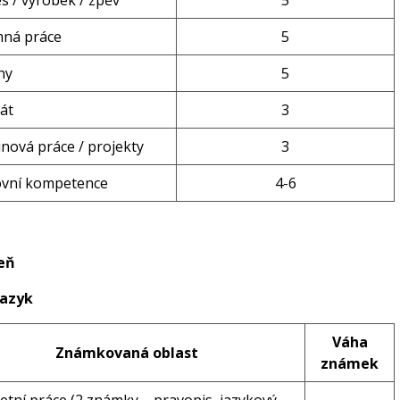
s / výrobek / zpěv
5
mná práce
5
ny
5
át
3
nová práce / projekty
3
ovní kompetence
4-6
peň
jazyk
Váha
Známkovaná oblast
známek