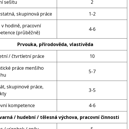
í sešitu
2
statná, skupinová práce
1-2
 v hodině, pracovní
4-6
etence (průběžně)
Prvouka, přírodověda, vlastivěda
etní / čtvrtletní práce
10
tické práce menšího
5-7
ahu
át, skupinové práce,
3-5
kty
ovní kompetence
4-6
varná / hudební / tělesná výchova, pracovní činnosti