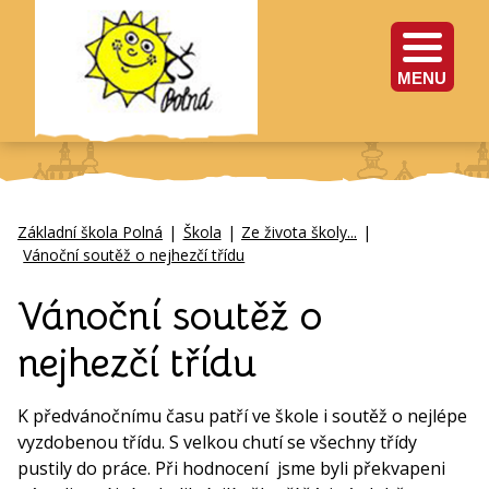
MENU
Základní škola Polná
|
Škola
|
Ze života školy...
|
Vánoční soutěž o nejhezčí třídu
Vánoční soutěž o
nejhezčí třídu
K předvánočnímu času patří ve škole i soutěž o nejlépe
vyzdobenou třídu. S velkou chutí se všechny třídy
pustily do práce. Při hodnocení jsme byli překvapeni