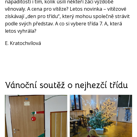
nápaditostí i tím, kolik úsilí někteří žáci výzdobě
věnovaly. A cena pro vítěze? Letos novinka – vítězové
získávají „den pro třídu“, který mohou společně strávit
podle svých představ. A co si vybere třída 7. A, která
letos vyhrála?
E. Kratochvílová
Vánoční soutěž o nejhezčí třídu