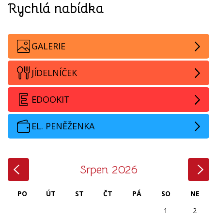
Rychlá nabídka
GALERIE
JÍDELNÍČEK
EDOOKIT
EL. PENĚŽENKA
‹
›
Srpen 2026
PO
ÚT
ST
ČT
PÁ
SO
NE
1
2