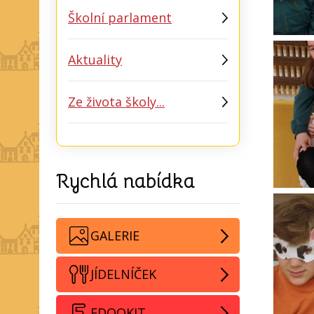
Školní parlament
Aktuality
Ze života školy...
Rychlá nabídka
GALERIE
JÍDELNÍČEK
EDOOKIT