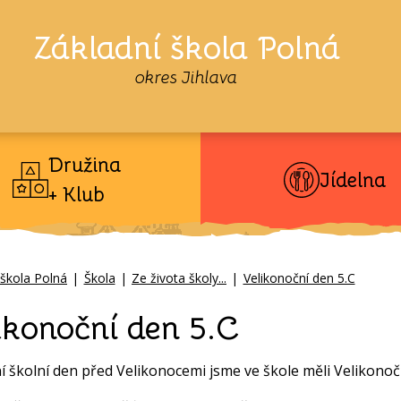
Základní škola Polná
okres Jihlava
Družina
Jídelna
+ Klub
 škola Polná
|
Škola
|
Ze života školy...
|
Velikonoční den 5.C
ikonoční den 5.C
í školní den před Velikonocemi jsme ve škole měli Velikonoč