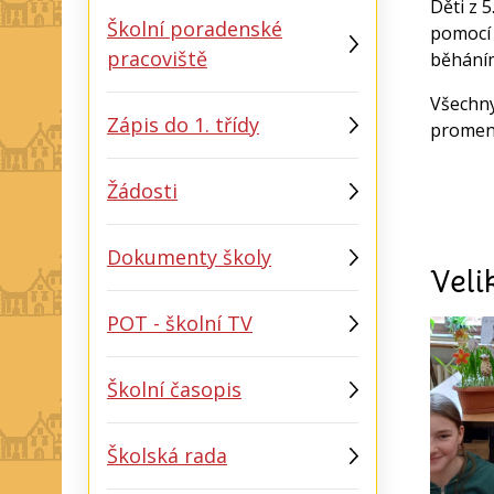
Děti z 5
Školní poradenské
pomocí 
pracoviště
běháním
Všechny
Zápis do 1. třídy
promená
Žádosti
Dokumenty školy
Veli
POT - školní TV
Školní časopis
Školská rada