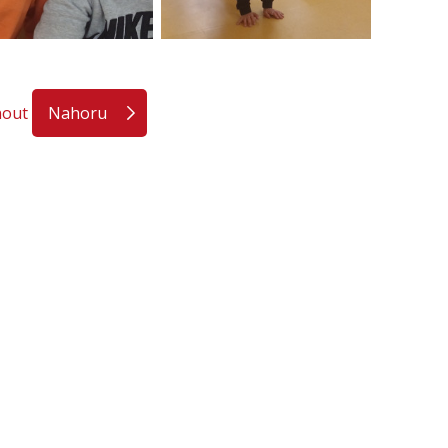
nout
Nahoru