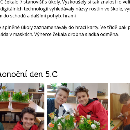
.C čekalo 7 stanovišť s úkoly. Vyzkoušely si tak znalosti o ve
digitálních technologií vyhledávaly názvy rostlin ve škole, vy
 do schodů a dalšími pohyb. hrami.
 splněné úkoly zaznamenávaly do hrací karty. Ve třídě pak 
da v maskách. Výherce čekala drobná sladká odměna.
konoční den 5.C