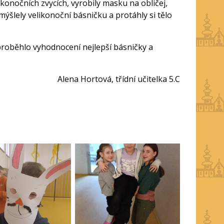
likonočních zvycích, vyrobily masku na obličej,
mýšlely velikonoční básničku a protáhly si tělo
proběhlo vyhodnocení nejlepší básničky a
Alena Hortová, třídní učitelka 5.C