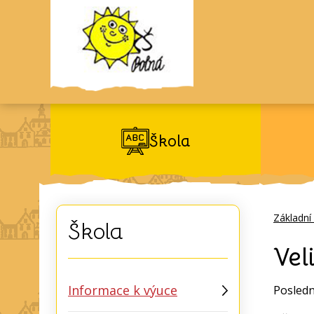
Škola
Základní
Škola
Vel
Informace k výuce
Posledn