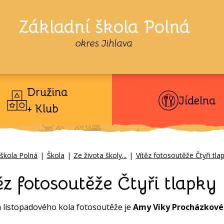
Základní škola Polná
okres Jihlava
Družina
Jídelna
+ Klub
 škola Polná
|
Škola
|
Ze života školy...
|
Vítěz fotosoutěže Čtyři tla
ěz fotosoutěže Čtyři tlapky
 listopadového kola fotosoutěže je
Amy Viky Procházkové