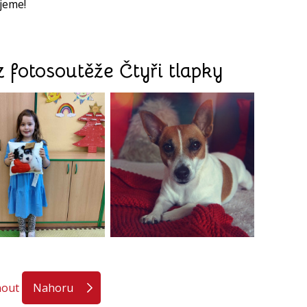
jeme!
z fotosoutěže Čtyři tlapky
nout
Nahoru