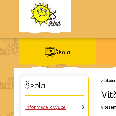
Škola
Základní
Škola
Vít
Informace k výuce
Vítězem