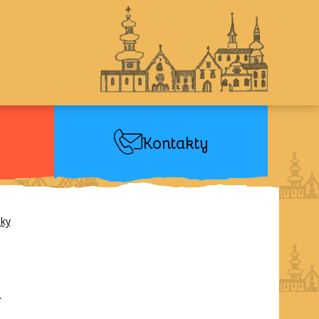
Kontakty
pky
.