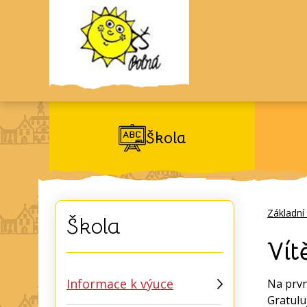
Škola
Základní
Škola
Vít
Informace k výuce
Na prvn
Gratulu