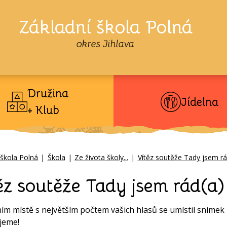
Základní škola Polná
okres Jihlava
Družina
Jídelna
+ Klub
 škola Polná
|
Škola
|
Ze života školy...
|
Vítěz soutěže Tady jsem rá
ěz soutěže Tady jsem rád(a)
ím místě s největším počtem vašich hlasů se umístil snímek z
jeme!