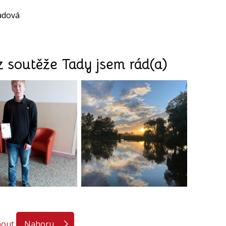
adová
z soutěže Tady jsem rád(a)
nout
Nahoru