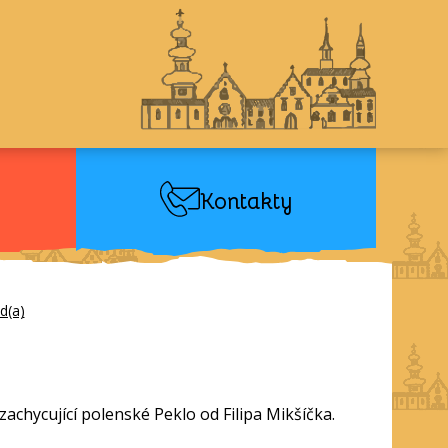
Kontakty
d(a)
achycující polenské Peklo od Filipa Mikšíčka.