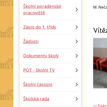
Školní poradenské
M. Neč
pracoviště
Zápis do 1. třídy
Vítě
Žádosti
Dokumenty školy
POT - školní TV
Školní časopis
Školská rada
Tisk