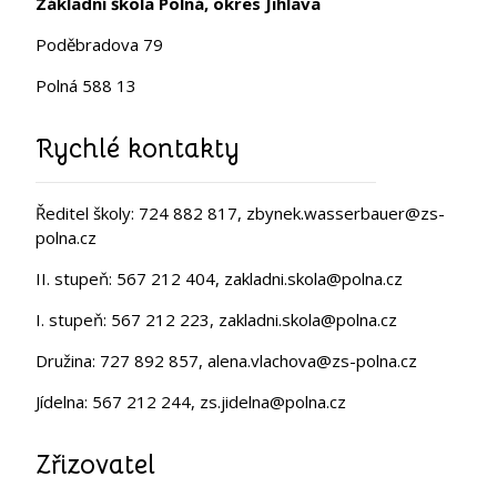
Základní škola Polná, okres Jihlava
Poděbradova 79
Polná 588 13
Rychlé kontakty
Ředitel školy: 724 882 817, zbynek.wasserbauer@zs-
polna.cz
II. stupeň: 567 212 404, zakladni.skola@polna.cz
I. stupeň: 567 212 223, zakladni.skola@polna.cz
Družina: 727 892 857, alena.vlachova@zs-polna.cz
Jídelna: 567 212 244, zs.jidelna@polna.cz
Zřizovatel