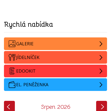
Rychlá nabídka
GALERIE
JÍDELNÍČEK
EDOOKIT
EL. PENĚŽENKA
‹
›
Srpen 2026