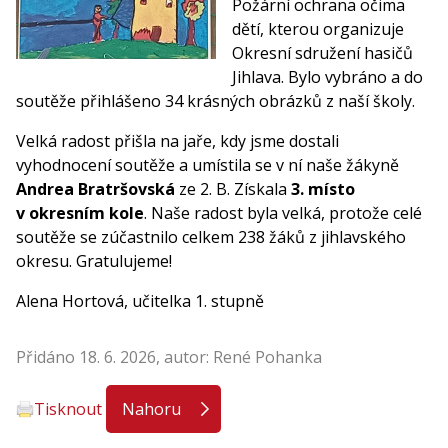
Požární ochrana očima
dětí, kterou organizuje
Okresní sdružení hasičů
Jihlava. Bylo vybráno a do
soutěže přihlášeno 34 krásných obrázků z naší školy.
Velká radost přišla na jaře, kdy jsme dostali
vyhodnocení soutěže a umístila se v ní naše žákyně
Andrea Bratršovská
ze 2. B. Získala
3. místo
v okresním kole
. Naše radost byla velká, protože celé
soutěže se zúčastnilo celkem 238 žáků z jihlavského
okresu. Gratulujeme!
Alena Hortová, učitelka 1. stupně
Přidáno 18. 6. 2026, autor: René Pohanka
Tisknout
Nahoru