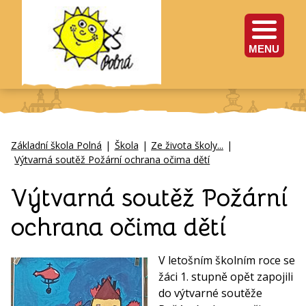
MENU
Základní škola Polná
|
Škola
|
Ze života školy...
|
Výtvarná soutěž Požární ochrana očima dětí
Výtvarná soutěž Požární
ochrana očima dětí
V letošním školním roce se
žáci 1. stupně opět zapojili
do výtvarné soutěže