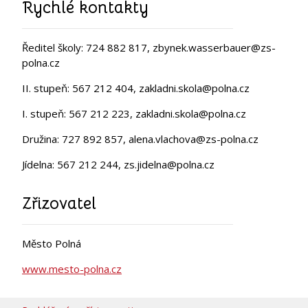
Rychlé kontakty
Ředitel školy: 724 882 817, zbynek.wasserbauer@zs-
polna.cz
II. stupeň: 567 212 404, zakladni.skola@polna.cz
I. stupeň: 567 212 223, zakladni.skola@polna.cz
Družina: 727 892 857, alena.vlachova@zs-polna.cz
Jídelna: 567 212 244, zs.jidelna@polna.cz
Zřizovatel
Město Polná
www.mesto-polna.cz