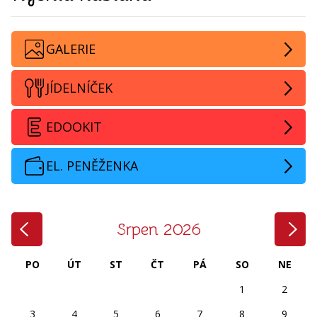
GALERIE
JÍDELNÍČEK
EDOOKIT
EL. PENĚŽENKA
‹
›
Srpen 2026
PO
ÚT
ST
ČT
PÁ
SO
NE
1
2
3
4
5
6
7
8
9