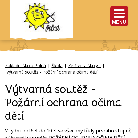
MENU
Základní škola Polná
|
Škola
|
Ze života školy...
|
Výtvarná soutěž - Požární ochrana očima dětí
Výtvarná soutěž -
Požární ochrana očima
dětí
V týdnu od 6.3. do 10.3. se všechny třídy prvního stupně
zúčastnily soutěže POŽÁRNÍ OCHRANA OČIMA DĚTÍ.