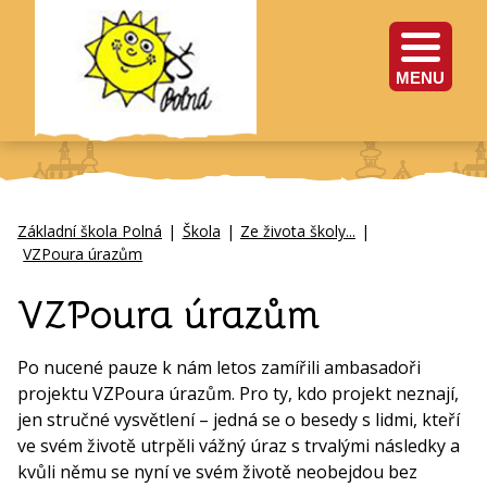
MENU
Základní škola Polná
|
Škola
|
Ze života školy...
|
VZPoura úrazům
VZPoura úrazům
Po nucené pauze k nám letos zamířili ambasadoři
projektu VZPoura úrazům. Pro ty, kdo projekt neznají,
jen stručné vysvětlení – jedná se o besedy s lidmi, kteří
ve svém životě utrpěli vážný úraz s trvalými následky a
kvůli němu se nyní ve svém životě neobejdou bez