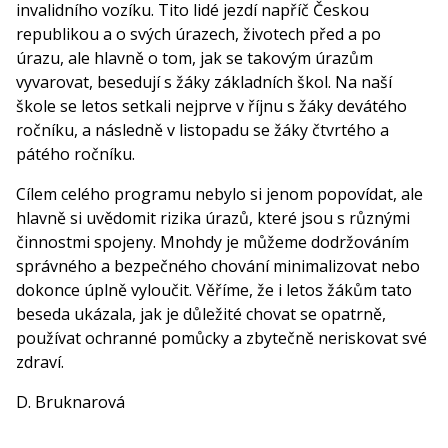
invalidního vozíku. Tito lidé jezdí napříč Českou
republikou a o svých úrazech, životech před a po
úrazu, ale hlavně o tom, jak se takovým úrazům
vyvarovat, besedují s žáky základních škol. Na naší
škole se letos setkali nejprve v říjnu s žáky devátého
ročníku, a následně v listopadu se žáky čtvrtého a
pátého ročníku.
Cílem celého programu nebylo si jenom popovídat, ale
hlavně si uvědomit rizika úrazů, které jsou s různými
činnostmi spojeny. Mnohdy je můžeme dodržováním
správného a bezpečného chování minimalizovat nebo
dokonce úplně vyloučit. Věříme, že i letos žákům tato
beseda ukázala, jak je důležité chovat se opatrně,
používat ochranné pomůcky a zbytečně neriskovat své
zdraví.
D. Bruknarová