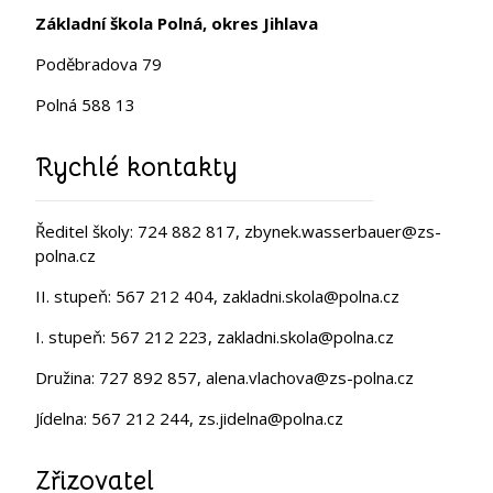
Základní škola Polná, okres Jihlava
Poděbradova 79
Polná 588 13
Rychlé kontakty
Ředitel školy: 724 882 817, zbynek.wasserbauer@zs-
polna.cz
II. stupeň: 567 212 404, zakladni.skola@polna.cz
I. stupeň: 567 212 223, zakladni.skola@polna.cz
Družina: 727 892 857, alena.vlachova@zs-polna.cz
Jídelna: 567 212 244, zs.jidelna@polna.cz
Zřizovatel