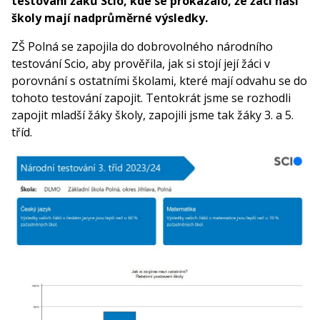
testování žáků Scio, kde se prokázalo, že žáci naší
školy mají nadprůměrné výsledky.
ZŠ Polná se zapojila do dobrovolného národního
testování Scio, aby prověřila, jak si stojí její žáci v
porovnání s ostatními školami, které mají odvahu se do
tohoto testování zapojit. Tentokrát jsme se rozhodli
zapojit mladší žáky školy, zapojili jsme tak žáky 3. a 5.
tříd.