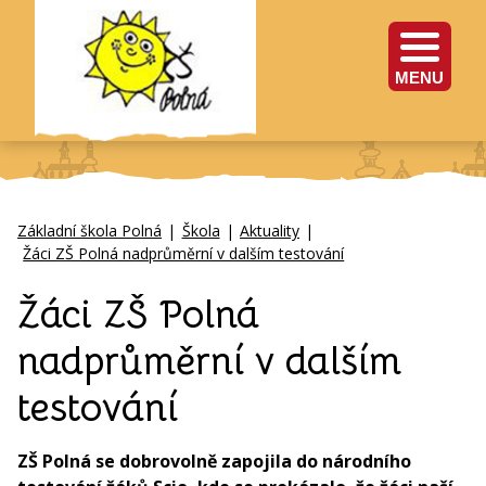
MENU
Základní škola Polná
|
Škola
|
Aktuality
|
Žáci ZŠ Polná nadprůměrní v dalším testování
Žáci ZŠ Polná
nadprůměrní v dalším
testování
ZŠ Polná se dobrovolně zapojila do národního