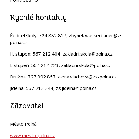
Rychlé kontakty
Ředitel školy: 724 882 817, zbynek.wasserbauer@zs-
polna.cz
II. stupeň: 567 212 404, zakladni.skola@polna.cz
I. stupeň: 567 212 223, zakladni.skola@polna.cz
Družina: 727 892 857, alena.vlachova@zs-polna.cz
Jídelna: 567 212 244, zs.jidelna@polna.cz
Zřizovatel
Město Polná
www.mesto-polna.cz