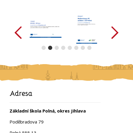
předchozí
další
Adresa
Základní škola Polná, okres Jihlava
Poděbradova 79
Polná 588 13