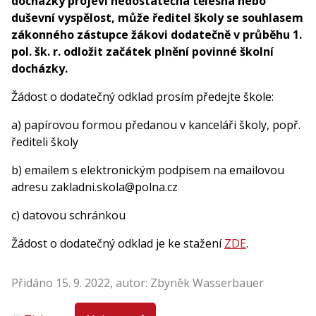
docházky projeví nedostatečná tělesná nebo
duševní vyspělost, může ředitel školy se souhlasem
zákonného zástupce žákovi dodatečně v průběhu 1.
pol. šk. r. odložit začátek plnění povinné školní
docházky.
Žádost o dodatečný odklad prosím předejte škole:
a) papírovou formou předanou v kanceláři školy, popř.
řediteli školy
b) emailem s elektronickým podpisem na emailovou
adresu zakladni.skola@polna.cz
c) datovou schránkou
Žádost o dodatečný odklad je ke stažení
ZDE
.
Přidáno 15. 9. 2022, autor: Zbyněk Wasserbauer