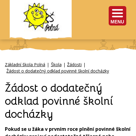
MENU
Základní škola Polná
|
Škola
|
Žádosti
|
Žádost o dodatečný odklad povinné školní docházky
Žádost o dodatečný
odklad povinné školní
docházky
Pokud se u žáka v prvním roce plnění povinné školní