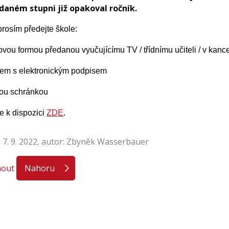
daném stupni již opakoval ročník.
rosím předejte škole:
ovou formou předanou vyučujícímu TV / třídnímu učiteli / v kancel
lem s elektronickým podpisem
vou schránkou
e k dispozici
ZDE
.
 7. 9. 2022, autor: Zbyněk Wasserbauer
nout
Nahoru