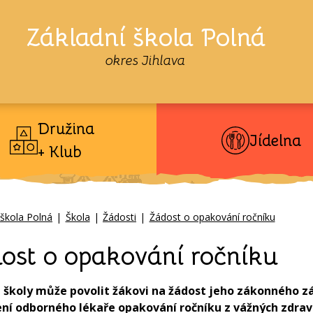
Základní škola Polná
okres Jihlava
Družina
Jídelna
+ Klub
 škola Polná
|
Škola
|
Žádosti
|
Žádost o opakování ročníku
ost o opakování ročníku
l školy může povolit žákovi na žádost jeho zákonného z
ení odborného lékaře opakování ročníku z vážných zdrav