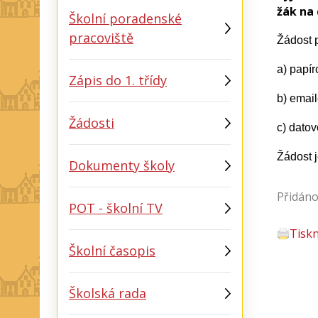
žák na 
Školní poradenské
pracoviště
Žádost p
a) papír
Zápis do 1. třídy
b) emai
Žádosti
c) dato
Žádost j
Dokumenty školy
Přidáno
POT - školní TV
Tisk
Školní časopis
Školská rada