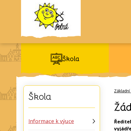
Škola
Základní
Škola
Žád
Informace k výuce
Ředite
vyjádř