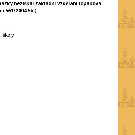
házky nezískal základní vzdělání (opakoval
na 561/2004 Sb.)
li školy