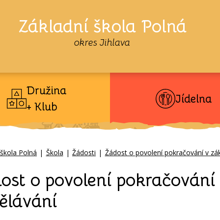
Základní škola Polná
okres Jihlava
Družina
Jídelna
+ Klub
 škola Polná
|
Škola
|
Žádosti
|
Žádost o povolení pokračování v zá
ost o povolení pokračování
ělávání