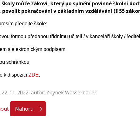
 školy může žákovi, který po splnění povinné školní doc
, povolit pokračování v základním vzdělávání (§ 55 záko
rosím předejte škole:
ovou formou předanou třídnímu učiteli / v kanceláři školy / ředite
lem s elektronickým podpisem
vou schránkou
e k dispozici
ZDE
.
 22. 11. 2022, autor: Zbyněk Wasserbauer
nout
Nahoru