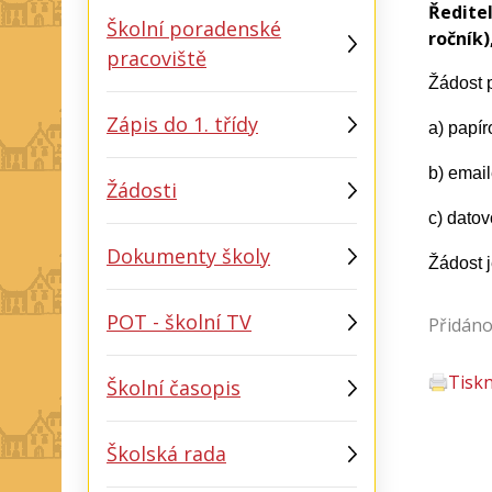
Ředitel
Školní poradenské
ročník)
pracoviště
Žádost p
Zápis do 1. třídy
a) papír
b) emai
Žádosti
c) dato
Dokumenty školy
Žádost j
POT - školní TV
Přidáno
Tisk
Školní časopis
Školská rada