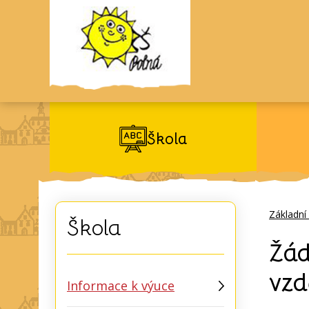
Škola
Základní
Škola
Žád
vzd
Informace k výuce