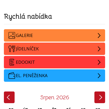
Rychlá nabídka
GALERIE
JÍDELNÍČEK
EDOOKIT
EL. PENĚŽENKA
‹
›
Srpen 2026