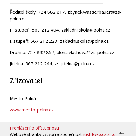
Ředitel školy: 724 882 817, zbynek.wasserbauer@zs-
polna.cz
II. stupeň: 567 212 404, zakladni.skola@polna.cz
I. stupeň: 567 212 223, zakladni.skola@polna.cz
Družina: 727 892 857, alena.vlachova@zs-polna.cz
Jídelna: 567 212 244, zs.jidelna@polna.cz
Zřizovatel
Město Polná
www.mesto-polna.cz
Prohlášení o přístupnosti
Webové stránky vytvořila společnost
just4web.cz s.r.o.
(J4W-