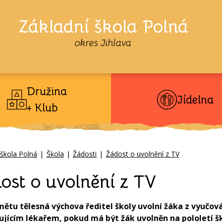
Základní škola Polná
okres Jihlava
Družina
Jídelna
+ Klub
 škola Polná
|
Škola
|
Žádosti
|
Žádost o uvolnění z TV
ost o uvolnění z TV
mětu tělesná výchova ředitel školy uvolní žáka z vyučo
ujícím lékařem, pokud má být žák uvolněn na pololetí šk