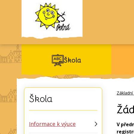
Škola
Základní
Škola
Žád
Informace k výuce
V před
registr