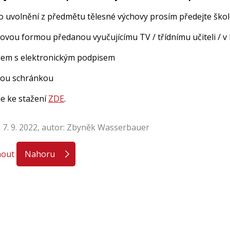
o uvolnění z předmětu tělesné výchovy prosím předejte škol
rovou formou předanou vyučujícímu TV / třídnímu učiteli / v 
lem s elektronickým podpisem
vou schránkou
je ke stažení
ZDE
.
 7. 9. 2022, autor: Zbyněk Wasserbauer
nout
Nahoru