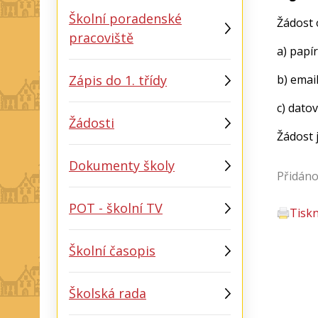
Školní poradenské
Žádost 
pracoviště
a) papí
Zápis do 1. třídy
b) emai
c) dato
Žádosti
Žádost 
Dokumenty školy
Přidáno
POT - školní TV
Tisk
Školní časopis
Školská rada