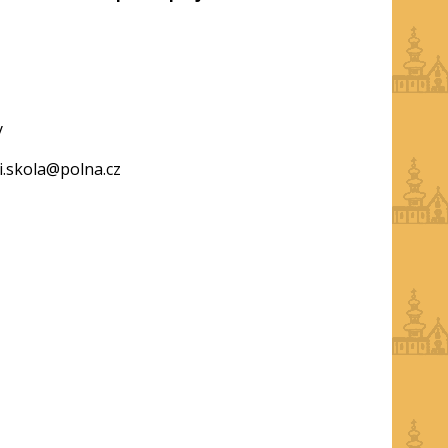
y
i.skola@polna.cz