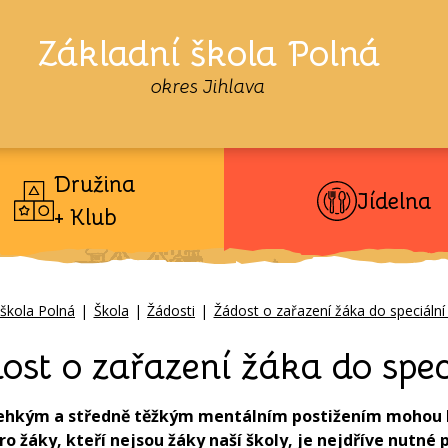
Základní škola Polná
okres Jihlava
Družina
Jídelna
+ Klub
 škola Polná
|
Škola
|
Žádosti
|
Žádost o zařazení žáka do speciální 
ost o zařazení žáka do spec
 lehkým a středně těžkým mentálním postižením mohou bý
Pro žáky, kteří nejsou žáky naší školy, je nejdříve nutné 