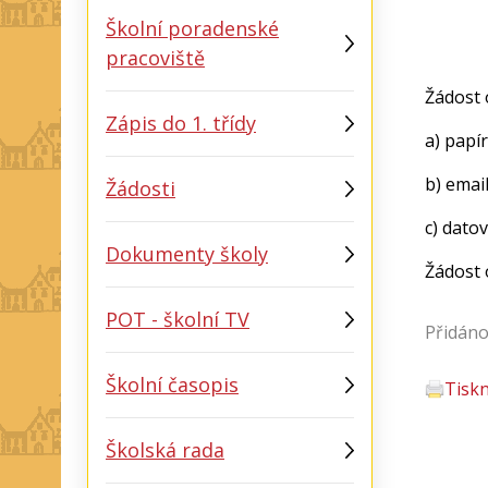
Školní poradenské
pracoviště
Žádost 
Zápis do 1. třídy
a) papí
b) emai
Žádosti
c) dato
Dokumenty školy
Žádost o
POT - školní TV
Přidáno
Školní časopis
Tisk
Školská rada