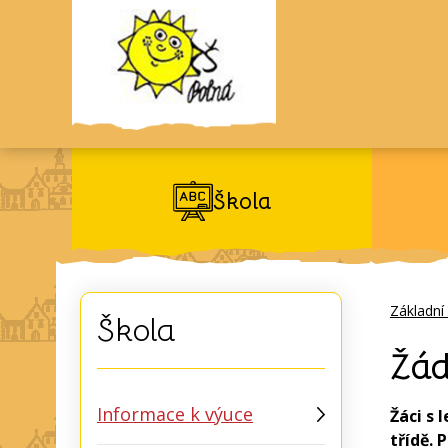
Škola
Základní
Škola
Žád
Informace k výuce
Žáci s
třídě. 