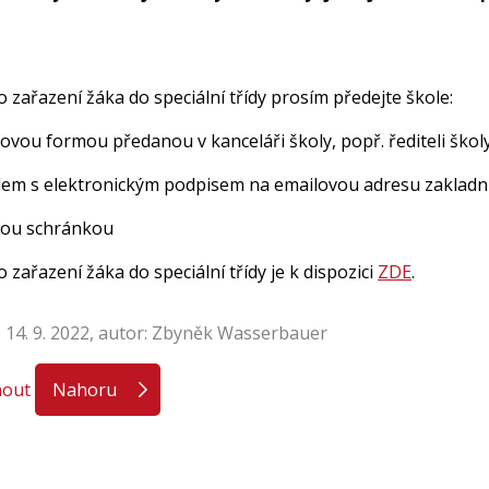
o zařazení žáka do speciální třídy prosím předejte škole:
rovou formou předanou v kanceláři školy, popř. řediteli škol
lem s elektronickým podpisem na emailovou adresu zakladn
vou schránkou
 zařazení žáka do speciální třídy je k dispozici
ZDE
.
 14. 9. 2022, autor: Zbyněk Wasserbauer
nout
Nahoru