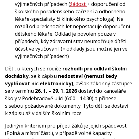
výjimečných případech (
žádost
+ doporučení od
školského poradenského zařízení a odborného
lékaře-specialisty či klinického psychologa). Na
rozdíl od předchozích let nepostačuje doporučení
dětského lékaře. Odklad je povolen pouze v
případech, kdy zdravotní stav neumožňuje dítěti
účast ve vyučování. (= odklady jsou možné jen ve
výjimečných případech)
Děti, u kterých se rodiče
rozhodli pro
odklad školní
docházky
, se k zápisu
nedostaví (nemusí tedy
vyplňovat nic elektronicky)
, avšak zákonný zástupce
se v termínu
26. 1. – 29. 1. 2026
dostaví do kanceláře
školy v Poděbradově ulici (6:00 - 14:30) a přinese
s sebou požadované dokumenty. Tyto děti se dostaví
k zápisu až v dalším školním roce.
Jediným kritériem pro přijetí žáků je jejich spádovost
(Polná a místní části), v případě volné kapacity