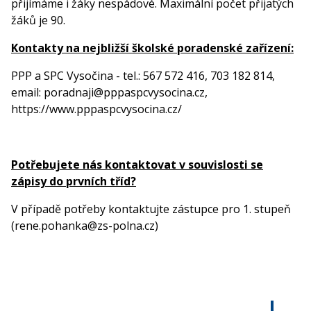
přijímáme i žáky nespádové. Maximální počet přijatých
žáků je 90.
Kontakty na nejbližší školské poradenské zařízení:
PPP a SPC Vysočina - tel.: 567 572 416, 703 182 814,
email: poradnaji@pppaspcvysocina.cz,
https://www.pppaspcvysocina.cz/
Potřebujete nás kontaktovat v souvislosti se
zápisy do prvních tříd?
V případě potřeby kontaktujte zástupce pro 1. stupeň
(rene.pohanka@zs-polna.cz)