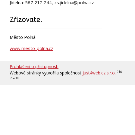
Jídelna: 567 212 244, zs.jidelna@polna.cz
Zřizovatel
Město Polná
www.mesto-polna.cz
Prohlášení o přístupnosti
Webové stránky vytvořila společnost
just4web.cz s.r.o.
(J4W-
RS v7.0)