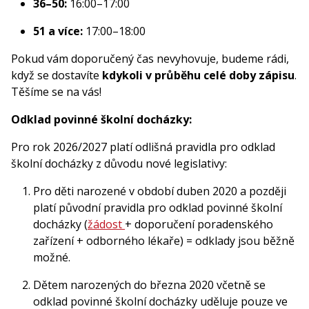
36–50:
16:00–17:00
51 a více:
17:00–18:00
Pokud vám doporučený čas nevyhovuje, budeme rádi,
když se dostavíte
kdykoli v průběhu celé doby zápisu
.
Těšíme se na vás!
Odklad povinné školní docházky:
Pro rok 2026/2027 platí odlišná pravidla pro odklad
školní docházky z důvodu nové legislativy:
Pro děti narozené v období duben 2020 a později
platí původní pravidla pro odklad povinné školní
docházky (
žádost
+ doporučení poradenského
zařízení + odborného lékaře) = odklady jsou běžně
možné.
Dětem narozených do března 2020 včetně se
odklad povinné školní docházky uděluje pouze ve