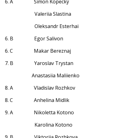
6. A Šimon Kopecký
Valeriia Slastina
Oleksandr Esterhai
6. B Egor Salivon
6. C Makar Bereznaj
7. B Yaroslav Trystan
Anastasiia Maliienko
8. A Vladislav Rozhkov
8. C Anhelina Midlik
9. A Nikoletta Kotono
Karolina Kotono
9. B Viktoriia Rozhkova