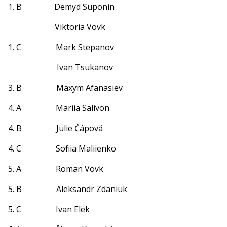
1. B Demyd Suponin
Viktoria Vovk
1. C Mark Stepanov
Ivan Tsukanov
3. B Maxym Afanasiev
4. A Mariia Salivon
4. B Julie Čápová
4. C Sofiia Maliienko
5. A Roman Vovk
5. B Aleksandr Zdaniuk
5. C Ivan Elek