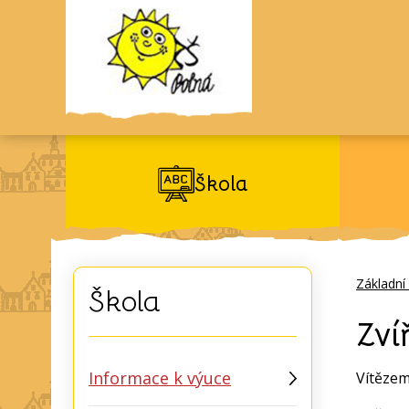
Škola
Základní
Škola
Zví
Informace k výuce
Vítězem