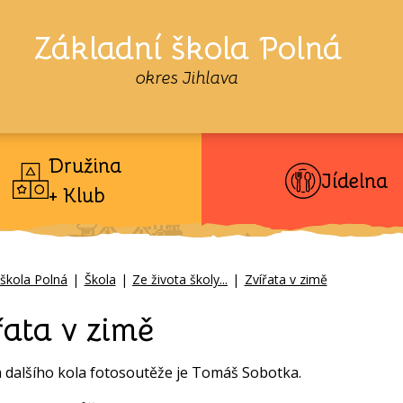
Základní škola Polná
okres Jihlava
Družina
Jídelna
+ Klub
 škola Polná
|
Škola
|
Ze života školy...
|
Zvířata v zimě
řata v zimě
 dalšího kola fotosoutěže je Tomáš Sobotka.