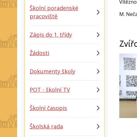
Vítězno
Školní poradenské
M. Neč
pracoviště
Zápis do 1. třídy
Zvíř
Žádosti
Dokumenty školy
POT - školní TV
Školní časopis
Školská rada